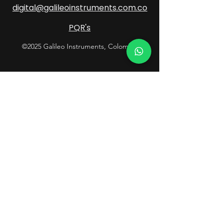
digital@galileoinstruments.com.co
PQR's
©2025 Galileo Instruments, Colombia
Contacto
Atención al Cliente
601 289 0638
Soluciones Geoespaciales
+57 318 085 5215
Soluciones de Defensa
+57 315 548 2323
Laboratorio / Mantenimiento
+57 315 519 2730
Síguenos y no te pierdas