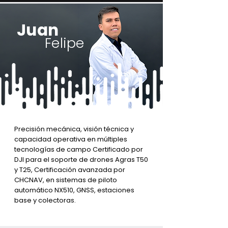
Juan
Felipe
Con una energía inagotable y un
Precisión mecánica, visión técnica y
enfoque orientado a resultados.
capacidad operativa en múltiples
Certificado por CHCNAV en instalación,
tecnologías de campo Certificado por
configuración y soporte técnico de
DJI para el soporte de drones Agras T50
soluciones GNSS.
y T25, Certificación avanzada por
Su formación como Técnico en
CHCNAV, en sistemas de piloto
Electrónica y su experiencia con
automático NX510, GNSS, estaciones
equipos de alta precisión lo convierten
base y colectoras.
en un experto confiable en diagnóstico