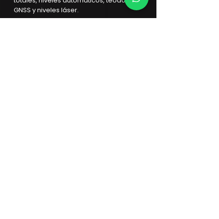
totales, niveles automáticos, teodolitos,
GNSS y niveles láser.
Osiel
Nava
Convierte problemas complejos en
soluciones funcionales Ingeniero en
Electrónica con una habilidad poco
común para moverse entre el mundo
físico y digital. Repara drones, afina
sistemas GPS, configura automatización
para hogares inteligentes y modela