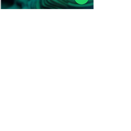
Batimetría
Mapea y estudia cuerpos de agua
con precisión profesional.
Ver mas