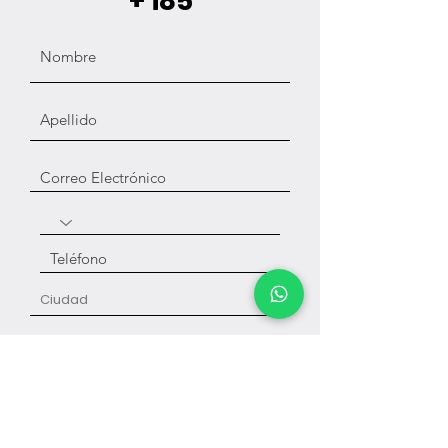
+ i85