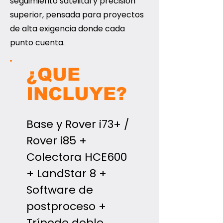
seguimiento satelital y precisión
superior, pensada para proyectos
de alta exigencia donde cada
punto cuenta.
¿QUE
INCLUYE?
Base y Rover i73+ /
Rover i85 +
Colectora HCE600
+ LandStar 8 +
Software de
postproceso +
Trípode doble