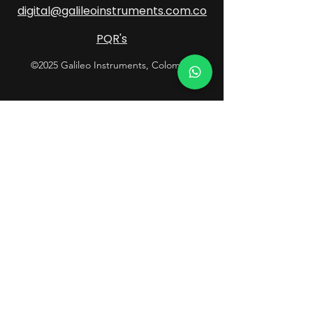
digital@galileoinstruments.com.co
PQR's
©2025 Galileo Instruments, Colombia
Contacto
Atención al Cliente
601 289 0638
Soluciones Geoespaciales
+57 318 085 5215
Soluciones de Defensa
+57 315 548 2323
Laboratorio / Mantenimiento
+57 315 519 2730
Síguenos y no te pierdas