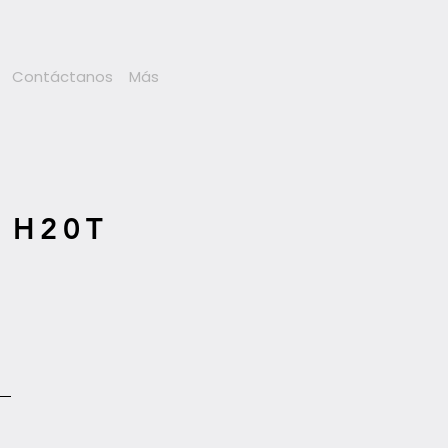
Contáctanos
Más
 H20T