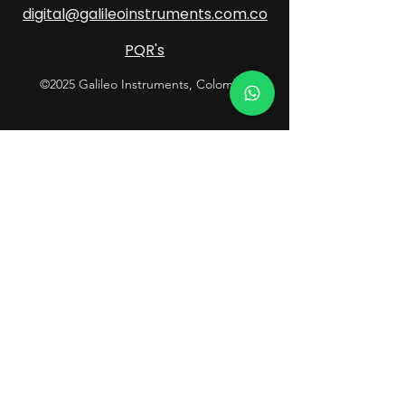
digital@galileoinstruments.com.co
PQR's
©2025 Galileo Instruments, Colombia
Contacto
Atención al Cliente
601 289 0638
Soluciones Geoespaciales
+57 318 085 5215
Soluciones de Defensa
+57 315 548 2323
Laboratorio / Mantenimiento
+57 315 519 2730
Síguenos y no te pierdas