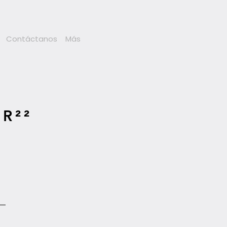
Contáctanos
Más
R²²