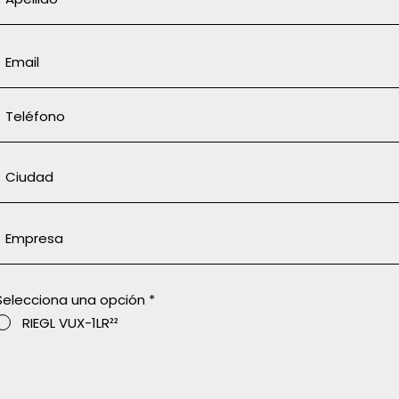
Selecciona una opción
*
RIEGL VUX-1LR²²