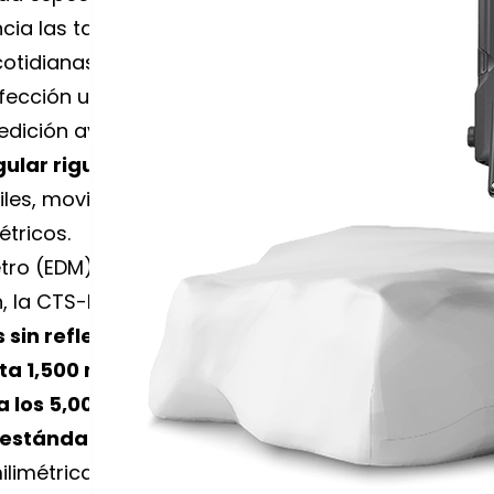
ncia las tareas
otidianas. Este
rfección un diseño
edición avanzada,
gular rigurosa de 2″
viles, movimientos de
étricos.
tro (EDM) de alta
n, la CTS-M100 es
sin reflector a
ta 1,500 metros
,
a los 5,000 metros al
 estándar
, siempre
limétrica impecable.