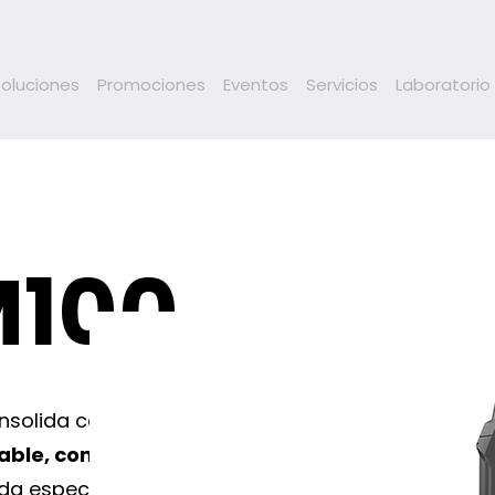
Soluciones
Promociones
Eventos
Servicios
Laboratorio
M100
nsolida como una
fiable, compacta y de
lada específicamente