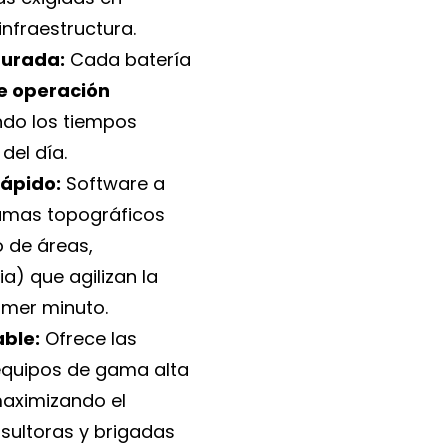
nfraestructura.
gurada:
Cada batería
e operación
ando los tiempos
del día.
Rápido:
Software a
amas topográficos
o de áreas,
ia) que agilizan la
imer minuto.
able:
Ofrece las
equipos de gama alta
maximizando el
nsultoras y brigadas