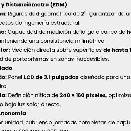
 y Distanciómetro (EDM)
ma:
Rigurosidad geométrica de
2"
, garantizando un
tos de ingeniería estructural.
ma:
Capacidad de medición de largo alcance de
h
nteniendo una consistencia milimétrica.
tor:
Medición directa sobre superficies
de hasta 
ad de portaprismas en zonas inaccesibles.
clado
do:
Panel
LCD de 3.1 pulgadas
diseñado para una 
ra.
la:
Definición nítida de
240 × 160 píxeles
, optimiz
 bajo luz solar directa.
 Autonomía
r unidad, cubriendo jornadas completas de capt