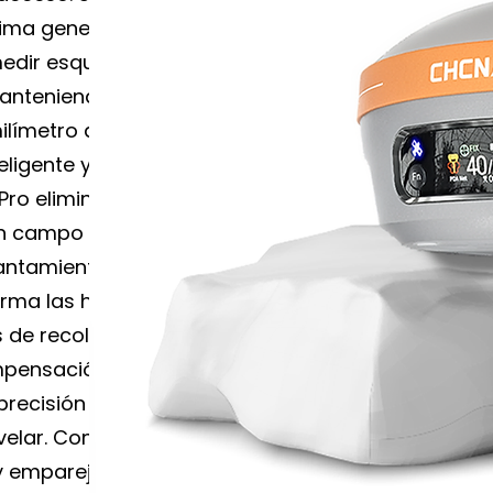
tima generación libre
edir esquinas,
anteniendo el bastón
ilímetro de precisión.
eligente y gestión
Pro elimina las
en campo y asegura
antamiento continuo.
orma las horas de
 de recolección
ompensación de
precisión en terrenos
velar. Conectividad
 y emparejamiento