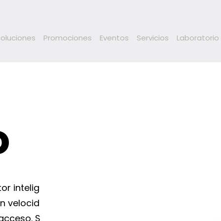
Soluciones
Promociones
Eventos
Servicios
Laboratorio
o
or inteligente
n velocidad y
 acceso. Su punto