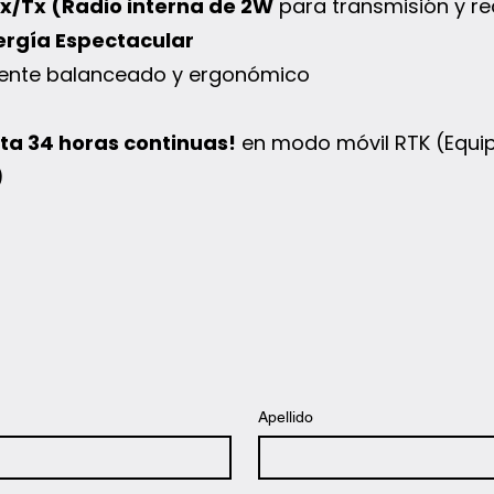
x/Tx (Radio interna de 2W
para transmisión y r
nergía Espectacular
mente balanceado y ergonómico
ta 34 horas continuas!
en modo móvil RTK (Equi
)
Apellido