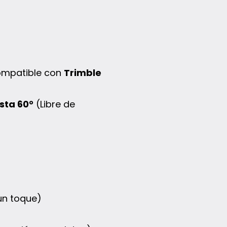
ompatible con
Trimble
sta 60°
(Libre de
un toque)