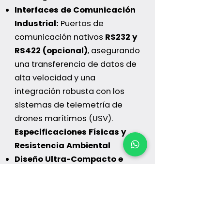
Interfaces de Comunicación
Industrial:
Puertos de
comunicación nativos
RS232 y
RS422 (opcional)
, asegurando
una transferencia de datos de
alta velocidad y una
integración robusta con los
sistemas de telemetría de
drones marítimos (USV).
Especificaciones Físicas y
Resistencia Ambiental
Diseño Ultra-Compacto e
Hidrodinámico:
Chasis
cilíndrico sellado con un peso
neto de solo
2 kg
y
dimensiones de
191 mm × 126