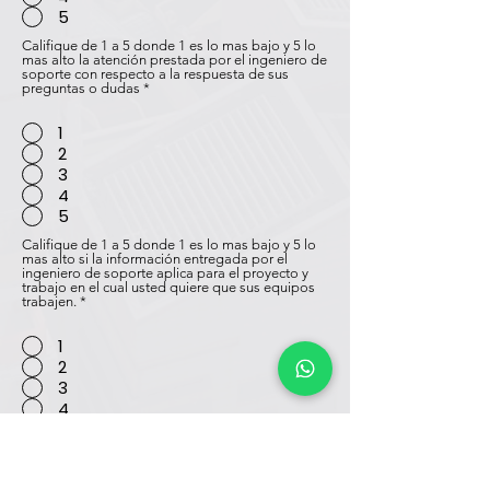
5
Califique de 1 a 5 donde 1 es lo mas bajo y 5 lo
mas alto la atención prestada por el ingeniero de
soporte con respecto a la respuesta de sus
preguntas o dudas
*
1
2
3
4
5
Califique de 1 a 5 donde 1 es lo mas bajo y 5 lo
mas alto si la información entregada por el
ingeniero de soporte aplica para el proyecto y
trabajo en el cual usted quiere que sus equipos
trabajen.
*
1
2
3
4
5
Volvería a contactarnos como aliado para la
búsqueda de equipos, soluciones tecnológicas,
softwares y asesoría técnicas para su trabajo o