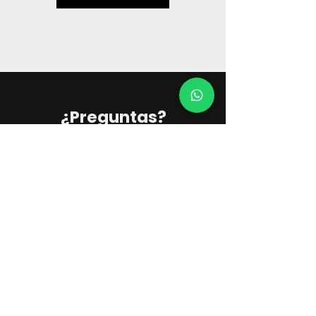
¿Preguntas?
Escríbenos
digital@galileoinstruments.com.co
PQR's
©2025 Galileo Instruments, Colombia
Contacto
Atención al Cliente