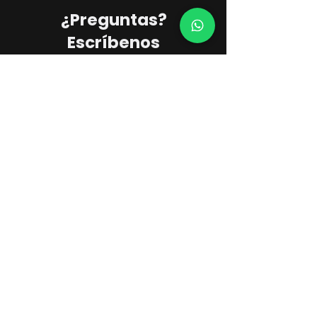
¿Preguntas?
Escríbenos
digital@galileoinstruments.com.co
PQR's
©2025 Galileo Instruments, Colombia
Contacto
Atención al Cliente
601 289 0638
Soluciones Geoespaciales
+57 318 085 5215
Soluciones de Defensa
+57 315 548 2323
Laboratorio / Mantenimiento
+57 315 519 2730