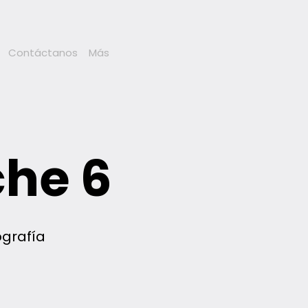
Contáctanos
Más
he 6
ografía