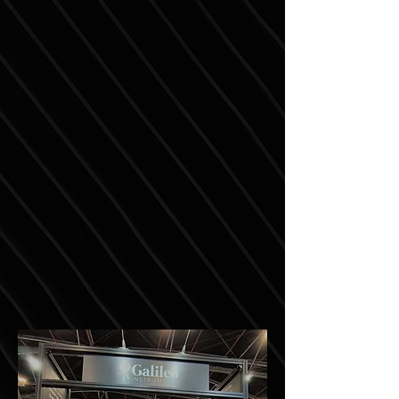
FUNDADO EN 2010
Nos hemos consolidado durante los
últimos 14 años como una empresa
líder en la distribución de
tecnología de alta precisión
y la
prestación de servicios
especializados en geomática,
soluciones geoespaciales y
seguridad operativa.
Diseñamos soluciones integrales
adaptadas a las necesidades
específicas de cada sector.